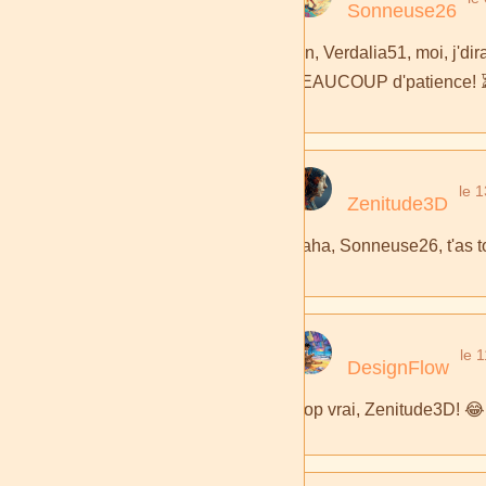
Sonneuse26
Bin, Verdalia51, moi, j'dir
BEAUCOUP d'patience! 
le 
Zenitude3D
Haha, Sonneuse26, t'as tou
le 
DesignFlow
Trop vrai, Zenitude3D! 😂 F