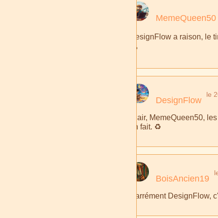
MemeQueen50
DesignFlow a raison, le tim
🤩
le 
DesignFlow
Clair, MemeQueen50, les ma
en fait. ♻️
l
BoisAncien19
Carrément DesignFlow, c'e