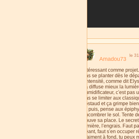
le 3
Amadou73
Intéressant comme projet. 
pas se planter dès le dépa
l'intensité, comme dit Ely
ça diffuse mieux la lumière
humidificateur, c'est pas u
pas se limiter aux classiq
costaud et ça grimpe bien
Et puis, pense aux épiphy
encombrer le sol. Tente 
trouve sa place. Le secret
lumière, l'engrais. Faut p
géant, faut s'en occuper ré
vraiment à fond, tu peux 