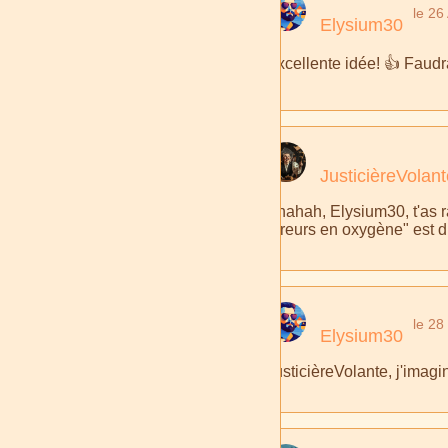
le 26
Elysium30
Excellente idée! 👍 Faudra
JusticièreVolant
Ahahah, Elysium30, t'as ra
erreurs en oxygène" est
le 28
Elysium30
JusticièreVolante, j'imag