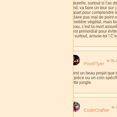
naturelle, surtout si t'as 
fond, va faire un tour sur
j
départ pour comprendre les
éclaire pas mal de point o
cimetière végétal, mais bi
d'eau, c'est la mort assur
c'est primordial pour évite
Et surtout, amuse-toi ! C'e
le 31
PixelFlyer
C'est un beau projet que t
la pièce ou un coin spéci
cette jungle.
le 
CodeCrafter