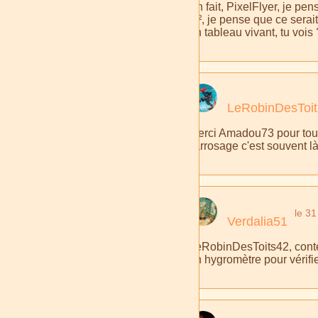
En fait, PixelFlyer, je pe
m², je pense que ce serait
un tableau vivant, tu vois 
LeRobinDesToi
Merci Amadou73 pour toutes
l'arrosage c'est souvent là
le 31
Verdalia51
LeRobinDesToits42, contente
un hygromètre pour vérifie