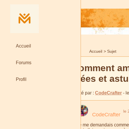
Accueil
Accueil
>
Sujet
Forums
Comment amén
idées et ast
Profil
Posté par :
CodeCrafter
- l
le 
CodeCrafter
Je me demandais comment o