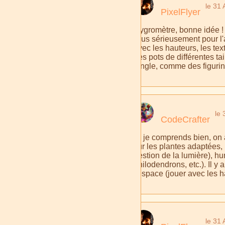
le 31
PixelFlyer
Hygromètre, bonne idée ! J
Plus sérieusement pour l
avec les hauteurs, les tex
des pots de différentes ta
jungle, comme des figurin
le 
CodeCrafter
Si je comprends bien, on 
sur les plantes adaptées, 
gestion de la lumière), hu
philodendrons, etc.). Il y
l'espace (jouer avec les ha
le 31