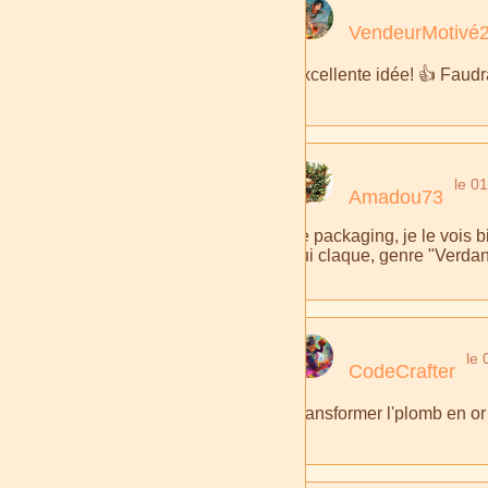
VendeurMotivé
Excellente idée! 👍 Faudra
le 01
Amadou73
Le packaging, je le vois 
qui claque, genre "Verdan
le 
CodeCrafter
Transformer l'plomb en or 