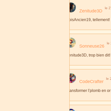
le 
Zenitude3D
BoisAncien19, tellement! 
le
Sonneuse26
Zenitude3D, trop bien dit!
le 
CodeCrafter
Transformer l'plomb en or 