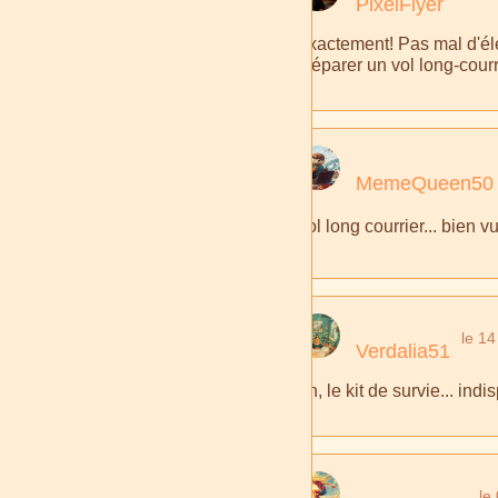
PixelFlyer
Exactement! Pas mal d'él
préparer un vol long-courr
MemeQueen50
Vol long courrier... bien v
le 1
Verdalia51
Ah, le kit de survie... in
le