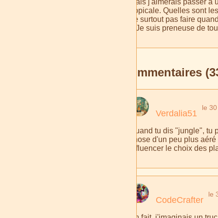
mais j'aimerais passer à u
tropicale. Quelles sont le
ne surtout pas faire quan
? Je suis preneuse de tous
Commentaires (3
le 30
Verdalia51
Quand tu dis "jungle", tu
chose d'un peu plus aéré 
influencer le choix des pl
le 
CodeCrafter
En fait, j'imaginais un tr