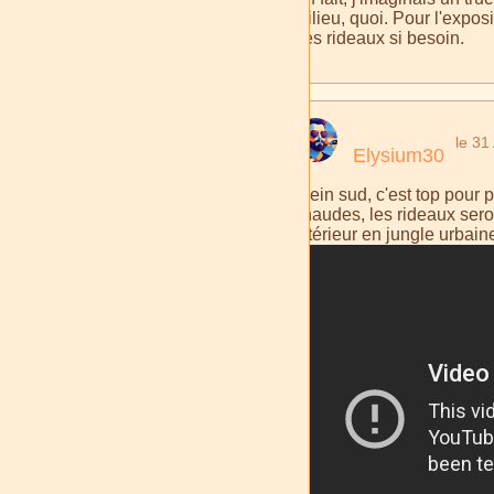
milieu, quoi. Pour l'expos
des rideaux si besoin.
le 31
Elysium30
Plein sud, c'est top pour p
chaudes, les rideaux ser
intérieur en jungle urbain