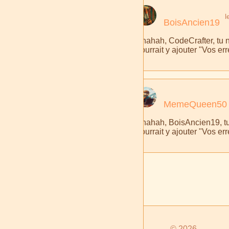
l
BoisAncien19
Ahahah, CodeCrafter, tu n
pourrait y ajouter "Vos er
MemeQueen50
Ahahah, BoisAncien19, tu
pourrait y ajouter "Vos er
© 2026