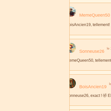
MemeQueen50
BoisAncien19, tellement! 
le
Sonneuse26
MemeQueen50, tellement vr
l
BoisAncien19
Sonneuse26, exact ! 🤣 Ell